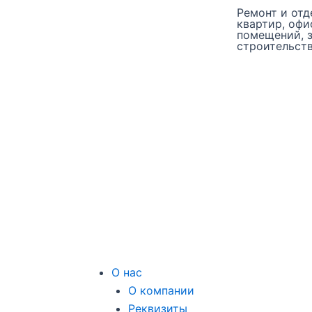
Перейти
Ремонт и отд
квартир, офи
к
помещений, 
содержимому
строительст
О нас
О компании
Реквизиты